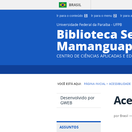
BRASIL
Ir para o conteúdo
1
Ir para o menu
2
Ir para
Universidade Federal da Paraíba - UFPB
Biblioteca S
Mamanguap
CENTRO DE CIÊNCIAS APLICADAS E E
VOCÊ ESTÁ AQUI:
PÁGINA INICIAL
>
ACESSIBILIDADE
Ace
Desenvolvido por
GWEB
por
Brasil
ASSUNTOS