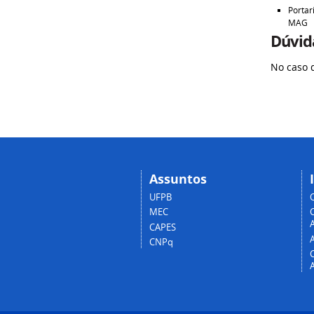
Portar
MAG
Dúvida
No caso 
Assuntos
UFPB
MEC
A
CAPES
CNPq