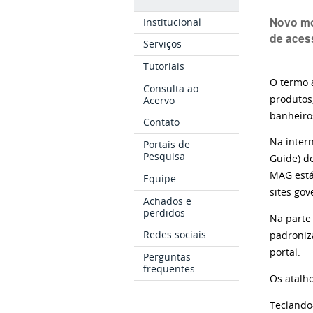
Novo mo
Institucional
de aces
Serviços
Tutoriais
O termo a
Consulta ao
produtos
Acervo
banheiro
Contato
Na inter
Portais de
Pesquisa
Guide) d
MAG está
Equipe
sites go
Achados e
perdidos
Na parte
Redes sociais
padroniz
portal.
Perguntas
frequentes
Os atalh
Teclando