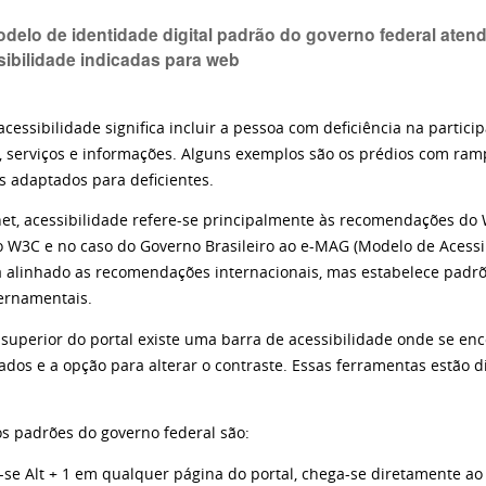
delo de identidade digital padrão do governo federal aten
sibilidade indicadas para web
cessibilidade significa incluir a pessoa com deficiência na partic
, serviços e informações. Alguns exemplos são os prédios com ram
s adaptados para deficientes.
net, acessibilidade refere-se principalmente às recomendações do 
o W3C e no caso do Governo Brasileiro ao e-MAG (Modelo de Acessib
 alinhado as recomendações internacionais, mas estabelece padr
vernamentais.
 superior do portal existe uma barra de acessibilidade onde se en
ados e a opção para alterar o contraste. Essas ferramentas estão 
os padrões do governo federal são:
-se Alt + 1 em qualquer página do portal, chega-se diretamente a