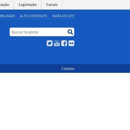
mação
Legislação
Canais
IBILIDADE
ALTO CONTRASTE
MAPA DO SITE
Buscar no portal
Buscar no portal
Twitter
YouTube
Facebook
Flickr
Contato