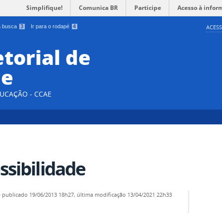
Simplifique!
Comunica BR
Participe
Acesso à infor
 a busca
3
Ir para o rodapé
4
ACESS
etorial de
e
DUCAÇÃO - CCAE
ssibilidade
—
publicado
19/06/2013 18h27,
última modificação
13/04/2021 22h33