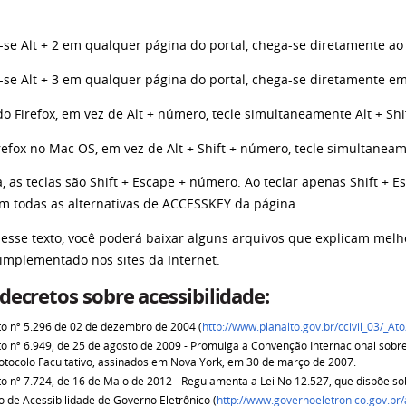
-se Alt + 2 em qualquer página do portal, chega-se diretamente ao 
-se Alt + 3 em qualquer página do portal, chega-se diretamente em
o Firefox, em vez de Alt + número, tecle simultaneamente Alt + Sh
efox no Mac OS, em vez de Alt + Shift + número, tecle simultaneam
 as teclas são Shift + Escape + número. Ao teclar apenas Shift + 
om todas as alternativas de ACCESSKEY da página.
 desse texto, você poderá baixar alguns arquivos que explicam melh
 implementado nos sites da Internet.
 decretos sobre acessibilidade:
o nº 5.296 de 02 de dezembro de 2004 (
http://www.planalto.gov.br/ccivil_03/_
o nº 6.949, de 25 de agosto de 2009 - Promulga a Convenção Internacional sobre
otocolo Facultativo, assinados em Nova York, em 30 de março de 2007.
o nº 7.724, de 16 de Maio de 2012 - Regulamenta a Lei No 12.527, que dispõe so
 de Acessibilidade de Governo Eletrônico (
http://www.governoeletronico.gov.br