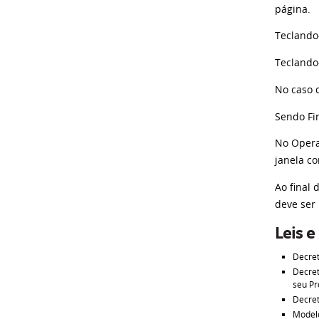
página.
Teclando
Teclando
No caso d
Sendo Fir
No Opera,
janela c
Ao final
deve ser
Leis e
Decret
Decret
seu Pr
Decret
Modelo