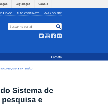
mação
Legislação
Canais
IBILIDADE
ALTO CONTRASTE
MAPA DO SITE
Buscar no portal
Buscar no portal
Twitter
YouTube
Facebook
Flickr
Contato
SINO, PESQUISA E EXTENSÃO
 do Sistema de
, pesquisa e