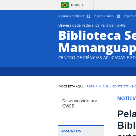
BRASIL
Ir para o conteúdo
1
Ir para o menu
2
Ir para
Universidade Federal da Paraíba - UFPB
Biblioteca S
Mamanguap
CENTRO DE CIÊNCIAS APLICADAS E E
VOCÊ ESTÁ AQUI:
PÁGINA INICIAL
>
CONTENTS
>
NO
NOTÍCI
Desenvolvido por
GWEB
Pel
Bib
ASSUNTOS