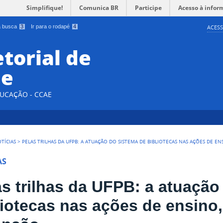
Simplifique!
Comunica BR
Participe
Acesso à infor
 a busca
3
Ir para o rodapé
4
ACESS
etorial de
e
DUCAÇÃO - CCAE
TÍCIAS
>
PELAS TRILHAS DA UFPB: A ATUAÇÃO DO SISTEMA DE BIBLIOTECAS NAS AÇÕES DE EN
AS
as trilhas da UFPB: a atuação
liotecas nas ações de ensino