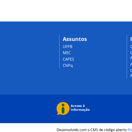
Assuntos
UFPB
MEC
A
CAPES
CNPq
Desenvolvido com o CMS de código aberto
Pl