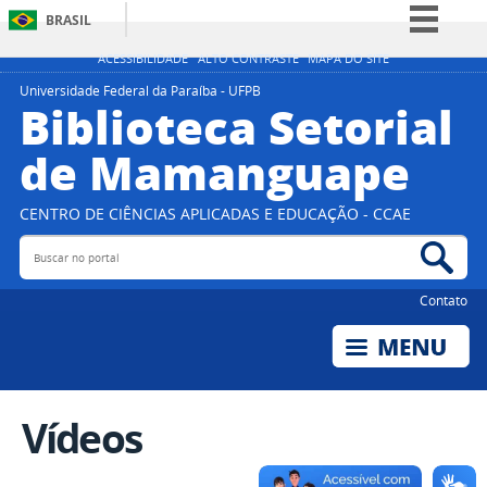
BRASIL
Simplifique!
ACESSIBILIDADE
ALTO CONTRASTE
MAPA DO SITE
Comunica BR
Universidade Federal da Paraíba - UFPB
Biblioteca Setorial
Participe
de Mamanguape
Acesso à informação
Legislação
CENTRO DE CIÊNCIAS APLICADAS E EDUCAÇÃO - CCAE
Canais
Buscar no portal
Bus
Contato
Vídeos