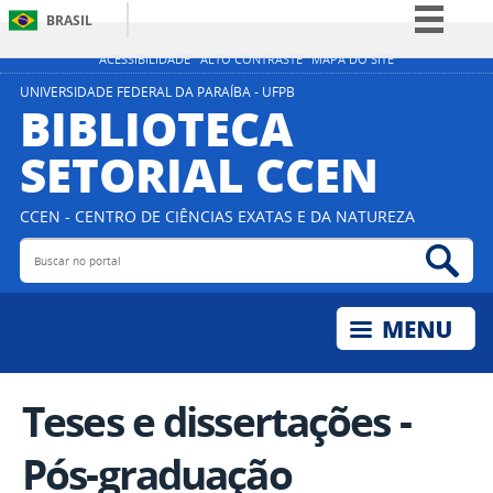
BRASIL
Simplifique!
ACESSIBILIDADE
ALTO CONTRASTE
MAPA DO SITE
Comunica BR
UNIVERSIDADE FEDERAL DA PARAÍBA - UFPB
BIBLIOTECA
Participe
SETORIAL CCEN
Acesso à informação
Legislação
CCEN - CENTRO DE CIÊNCIAS EXATAS E DA NATUREZA
Canais
Buscar no portal
Bus
Teses e dissertações -
Pós-graduação