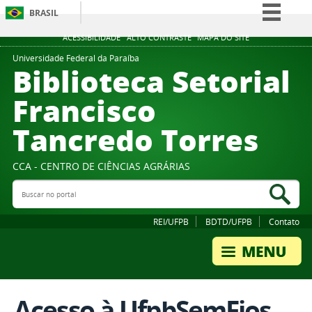
BRASIL
Simplifique!
ACESSIBILIDADE
ALTO CONTRASTE
MAPA DO SITE
Comunica BR
Universidade Federal da Paraíba
Biblioteca Setorial
Participe
Francisco
Acesso à informação
Tancredo Torres
Legislação
Canais
CCA - CENTRO DE CIÊNCIAS AGRÁRIAS
Buscar no portal
Bus
REI/UFPB
BDTD/UFPB
Contato
Acesso à UfpbSemFios