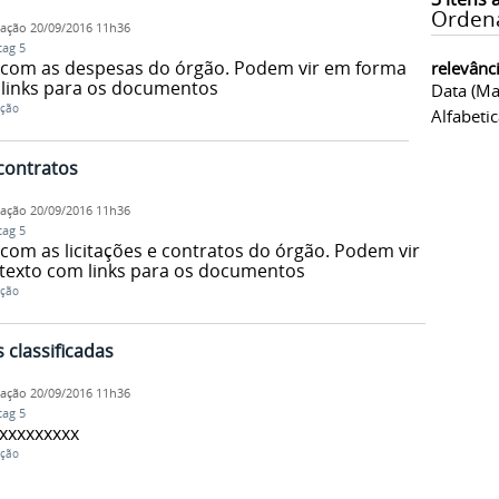
Orden
cação
20/09/2016 11h36
tag 5
com as despesas do órgão. Podem vir em forma
relevânc
 links para os documentos
Data (ma
ação
Alfabeti
 contratos
cação
20/09/2016 11h36
tag 5
om as licitações e contratos do órgão. Podem vir
 texto com links para os documentos
ação
 classificadas
cação
20/09/2016 11h36
tag 5
xxxxxxxxx
ação