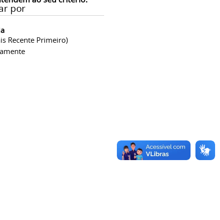
ar por
ia
is Recente Primeiro)
camente