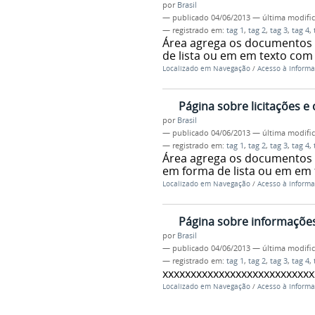
por
Brasil
—
publicado
04/06/2013
—
última modifi
— registrado em:
tag 1
,
tag 2
,
tag 3
,
tag 4
,
Área agrega os documentos 
de lista ou em em texto com
Localizado em
Navegação
/
Acesso à Inform
Página sobre licitações e
por
Brasil
—
publicado
04/06/2013
—
última modifi
— registrado em:
tag 1
,
tag 2
,
tag 3
,
tag 4
,
Área agrega os documentos c
em forma de lista ou em em
Localizado em
Navegação
/
Acesso à Inform
Página sobre informações
por
Brasil
—
publicado
04/06/2013
—
última modifi
— registrado em:
tag 1
,
tag 2
,
tag 3
,
tag 4
,
xxxxxxxxxxxxxxxxxxxxxxxxxxx
Localizado em
Navegação
/
Acesso à Inform