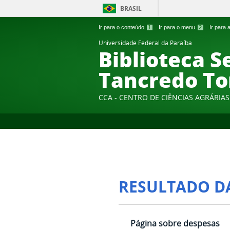
BRASIL
Ir para o conteúdo
1
Ir para o menu
2
Ir para
Universidade Federal da Paraíba
Biblioteca S
Tancredo To
CCA - CENTRO DE CIÊNCIAS AGRÁRIAS
RESULTADO D
Página sobre despesas