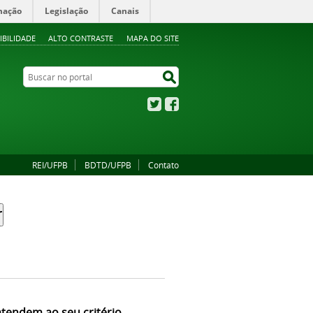
mação
Legislação
Canais
IBILIDADE
ALTO CONTRASTE
MAPA DO SITE
Buscar no portal
Buscar no portal
Twitter
Facebook
REI/UFPB
BDTD/UFPB
Contato
atendem ao seu critério.