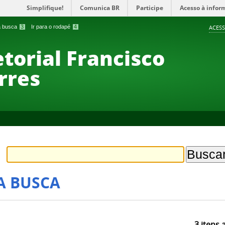
Simplifique!
Comunica BR
Participe
Acesso à infor
 a busca
3
Ir para o rodapé
4
ACESS
etorial Francisco
rres
A BUSCA
3
itens 