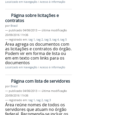
Localizado em
Navegação
/
Acesso à Informação
Página sobre licitações e
contratos
por
Brasil
—
publicado
04/06/2013
—
última modificação
20/09/2016 11h36
— registrado em:
tag 1
,
tag 2
,
tag 3
,
tag 4
,
tag 5
Área agrega os documentos com
as licitações e contratos do órgão.
Podem vir em forma de lista ou
em em texto com links para os
documentos
Localizado em
Navegação
/
Acesso à Informação
Página com lista de servidores
por
Brasil
—
publicado
04/06/2013
—
última modificação
20/09/2016 11h36
— registrado em:
tag 1
,
tag 2
,
tag 3
Área reúne nomes de todos os
servidores que atuam no órgão
federal. Recomenda-se incluir os