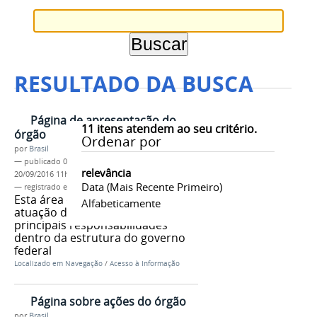
RESULTADO DA BUSCA
Página de apresentação do
11
itens atendem ao seu critério.
órgão
Ordenar por
por
Brasil
—
publicado
04/06/2013
—
última modificação
relevância
20/09/2016 11h36
Data (mais Recente Primeiro)
— registrado em:
tag 1
,
tag 2
,
tag 3
Esta área deve explicar como é a
Alfabeticamente
atuação do órgão, e quais suas
principais responsabilidades
dentro da estrutura do governo
federal
Localizado em
Navegação
/
Acesso à Informação
Página sobre ações do órgão
por
Brasil