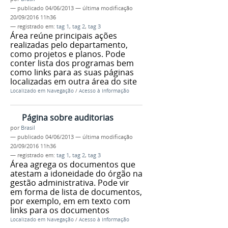
—
publicado
04/06/2013
—
última modificação
20/09/2016 11h36
— registrado em:
tag 1
,
tag 2
,
tag 3
Área reúne principais ações
realizadas pelo departamento,
como projetos e planos. Pode
conter lista dos programas bem
como links para as suas páginas
localizadas em outra área do site
Localizado em
Navegação
/
Acesso à Informação
Página sobre auditorias
por
Brasil
—
publicado
04/06/2013
—
última modificação
20/09/2016 11h36
— registrado em:
tag 1
,
tag 2
,
tag 3
Área agrega os documentos que
atestam a idoneidade do órgão na
gestão administrativa. Pode vir
em forma de lista de documentos,
por exemplo, em em texto com
links para os documentos
Localizado em
Navegação
/
Acesso à Informação