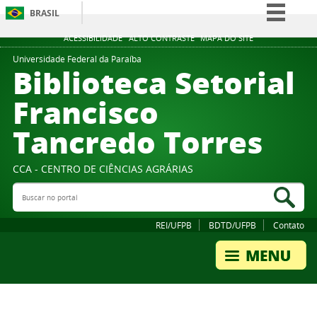
BRASIL
Simplifique!
ACESSIBILIDADE
ALTO CONTRASTE
MAPA DO SITE
Comunica BR
Universidade Federal da Paraíba
Biblioteca Setorial
Participe
Francisco
Acesso à informação
Tancredo Torres
Legislação
Canais
CCA - CENTRO DE CIÊNCIAS AGRÁRIAS
Buscar no portal
Bus
REI/UFPB
BDTD/UFPB
Contato