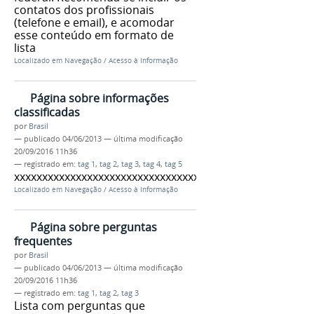
contatos dos profissionais
(telefone e email), e acomodar
esse conteúdo em formato de
lista
Localizado em
Navegação
/
Acesso à Informação
Página sobre informações
classificadas
por
Brasil
—
publicado
04/06/2013
—
última modificação
20/09/2016 11h36
— registrado em:
tag 1
,
tag 2
,
tag 3
,
tag 4
,
tag 5
xxxxxxxxxxxxxxxxxxxxxxxxxxxxxxxxxxxx
Localizado em
Navegação
/
Acesso à Informação
Página sobre perguntas
frequentes
por
Brasil
—
publicado
04/06/2013
—
última modificação
20/09/2016 11h36
— registrado em:
tag 1
,
tag 2
,
tag 3
Lista com perguntas que