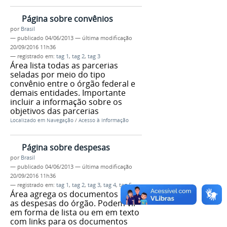
Página sobre convênios
por
Brasil
—
publicado
04/06/2013
—
última modificação
20/09/2016 11h36
— registrado em:
tag 1
,
tag 2
,
tag 3
Área lista todas as parcerias
seladas por meio do tipo
convênio entre o órgão federal e
demais entidades. Importante
incluir a informação sobre os
objetivos das parcerias
Localizado em
Navegação
/
Acesso à Informação
Página sobre despesas
por
Brasil
—
publicado
04/06/2013
—
última modificação
20/09/2016 11h36
— registrado em:
tag 1
,
tag 2
,
tag 3
,
tag 4
,
tag 5
Área agrega os documentos com
as despesas do órgão. Podem vir
em forma de lista ou em em texto
com links para os documentos