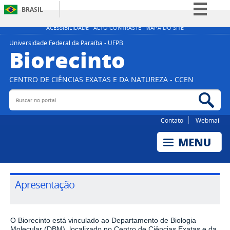
BRASIL
Simplifique!
ACESSIBILIDADE
ALTO CONTRASTE
MAPA DO SITE
Comunica BR
Universidade Federal da Paraíba - UFPB
Biorecinto
Participe
Acesso à informação
CENTRO DE CIÊNCIAS EXATAS E DA NATUREZA - CCEN
Legislação
Buscar no portal
Bus
Canais
Contato
Webmail
Apresentação
O Biorecinto está vinculado ao Departamento de Biologia
Molecular (DBM), localizado no Centro de Ciências Exatas e da