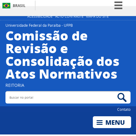
BRASIL
Simplifique!
ACESSIBILIDADE
ALTO CONTRASTE
MAPA DO SITE
Comunica BR
Universidade Federal da Paraíba - UFPB
Comissão de
Participe
Revisão e
Acesso à informação
Consolidação dos
Legislação
Canais
Atos Normativos
REITORIA
Buscar no portal
Bus
Contato