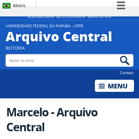
BRASIL
Simplifique!
ACESSIBILIDADE
ALTO CONTRASTE
MAPA DO SITE
Comunica BR
UNIVERSIDADE FEDERAL DA PARAÍBA - UFPB
Arquivo Central
Participe
Acesso à informação
REITORIA
Legislação
Buscar no portal
Bus
Canais
Contato
Marcelo - Arquivo
Central