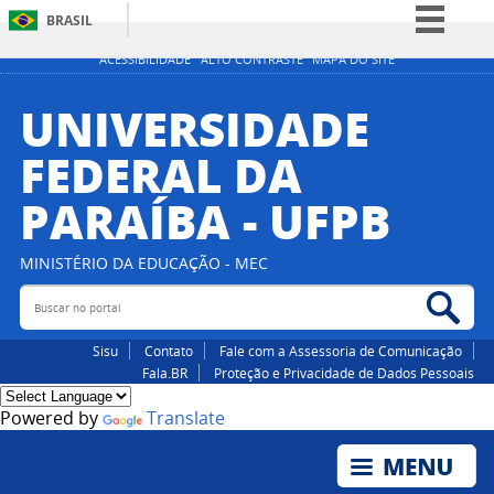
BRASIL
Simplifique!
ACESSIBILIDADE
ALTO CONTRASTE
MAPA DO SITE
Comunica BR
UNIVERSIDADE
Participe
FEDERAL DA
Acesso à informação
PARAÍBA - UFPB
Legislação
Canais
MINISTÉRIO DA EDUCAÇÃO - MEC
Buscar no portal
Bus
Sisu
Contato
Fale com a Assessoria de Comunicação
Fala.BR
Proteção e Privacidade de Dados Pessoais
Powered by
Translate