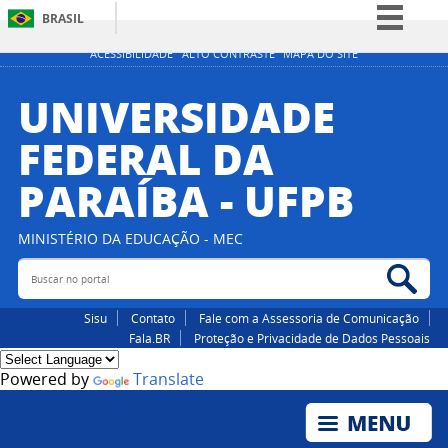
BRASIL
Simplifique!
ACESSIBILIDADE
ALTO CONTRASTE
MAPA DO SITE
Comunica BR
UNIVERSIDADE
Participe
FEDERAL DA
Acesso à informação
PARAÍBA - UFPB
Legislação
Canais
MINISTÉRIO DA EDUCAÇÃO - MEC
Buscar no portal
Bus
Sisu
Contato
Fale com a Assessoria de Comunicação
Fala.BR
Proteção e Privacidade de Dados Pessoais
Powered by
Translate