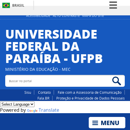
BRASIL
Simplifique!
ACESSIBILIDADE
ALTO CONTRASTE
MAPA DO SITE
Comunica BR
UNIVERSIDADE
Participe
FEDERAL DA
Acesso à informação
PARAÍBA - UFPB
Legislação
Canais
MINISTÉRIO DA EDUCAÇÃO - MEC
Buscar no portal
Bus
Sisu
Contato
Fale com a Assessoria de Comunicação
Fala.BR
Proteção e Privacidade de Dados Pessoais
Powered by
Translate