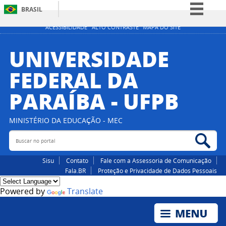
BRASIL
Simplifique!
ACESSIBILIDADE
ALTO CONTRASTE
MAPA DO SITE
Comunica BR
UNIVERSIDADE
Participe
FEDERAL DA
Acesso à informação
PARAÍBA - UFPB
Legislação
Canais
MINISTÉRIO DA EDUCAÇÃO - MEC
Buscar no portal
Bus
Sisu
Contato
Fale com a Assessoria de Comunicação
Fala.BR
Proteção e Privacidade de Dados Pessoais
Powered by
Translate