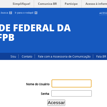
Simplifique!
Comunica BR
Participe
Acesso à infor
 a busca
3
Ir para o rodapé
4
ACESS
DE FEDERAL DA
FPB
Sisu
Contato
Fale com a Assessoria de Comunicação
Fala.BR
Nome do Usuário
Senha