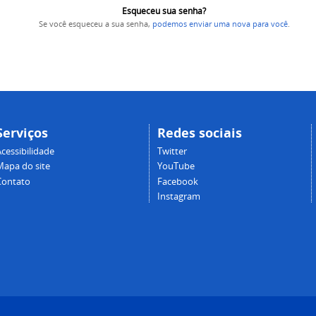
Esqueceu sua senha?
Se você esqueceu a sua senha,
podemos enviar uma nova para você
.
Serviços
Redes sociais
cessibilidade
Twitter
Mapa do site
YouTube
Contato
Facebook
Instagram