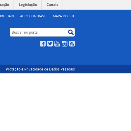
mação
Legislação
Canais
IBILIDADE
ALTO CONTRASTE
MAPA DO SITE
Buscar no portal
Buscar no portal
Facebook
Twitter
YouTube
Instagram
RSS
Proteção e Privacidade de Dados Pessoais