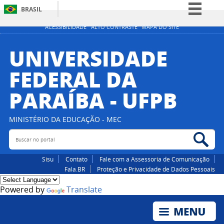
BRASIL
Simplifique!
ACESSIBILIDADE
ALTO CONTRASTE
MAPA DO SITE
Comunica BR
UNIVERSIDADE
Participe
FEDERAL DA
Acesso à informação
PARAÍBA - UFPB
Legislação
Canais
MINISTÉRIO DA EDUCAÇÃO - MEC
Buscar no portal
Bus
Sisu
Contato
Fale com a Assessoria de Comunicação
Fala.BR
Proteção e Privacidade de Dados Pessoais
Powered by
Translate