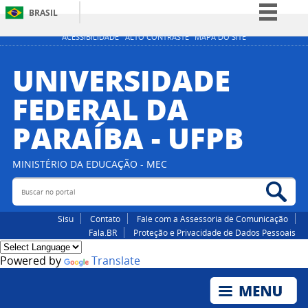
BRASIL
Simplifique!
ACESSIBILIDADE
ALTO CONTRASTE
MAPA DO SITE
Comunica BR
UNIVERSIDADE
Participe
FEDERAL DA
Acesso à informação
PARAÍBA - UFPB
Legislação
Canais
MINISTÉRIO DA EDUCAÇÃO - MEC
Buscar no portal
Bus
Sisu
Contato
Fale com a Assessoria de Comunicação
Fala.BR
Proteção e Privacidade de Dados Pessoais
Powered by
Translate