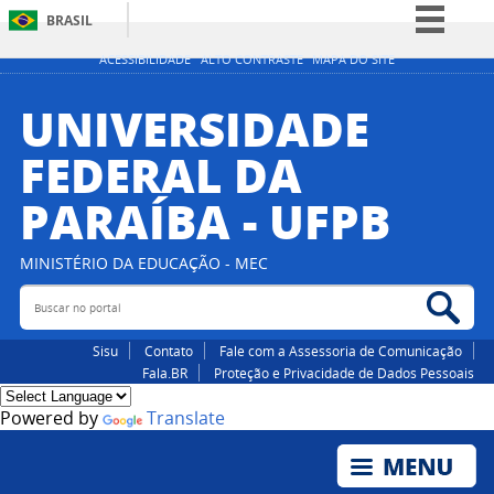
BRASIL
Simplifique!
ACESSIBILIDADE
ALTO CONTRASTE
MAPA DO SITE
Comunica BR
UNIVERSIDADE
Participe
FEDERAL DA
Acesso à informação
PARAÍBA - UFPB
Legislação
Canais
MINISTÉRIO DA EDUCAÇÃO - MEC
Buscar no portal
Bus
Sisu
Contato
Fale com a Assessoria de Comunicação
Fala.BR
Proteção e Privacidade de Dados Pessoais
Powered by
Translate