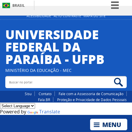
BRASIL
Simplifique!
ACESSIBILIDADE
ALTO CONTRASTE
MAPA DO SITE
Comunica BR
UNIVERSIDADE
Participe
FEDERAL DA
Acesso à informação
PARAÍBA - UFPB
Legislação
Canais
MINISTÉRIO DA EDUCAÇÃO - MEC
Buscar no portal
Bus
Sisu
Contato
Fale com a Assessoria de Comunicação
Fala.BR
Proteção e Privacidade de Dados Pessoais
Powered by
Translate