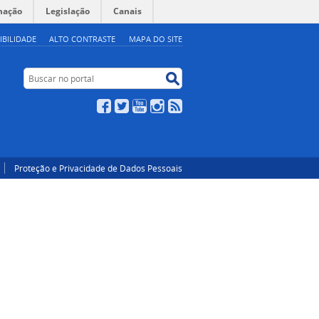
mação
Legislação
Canais
IBILIDADE
ALTO CONTRASTE
MAPA DO SITE
Buscar no portal
Buscar no portal
Facebook
Twitter
YouTube
Instagram
RSS
Proteção e Privacidade de Dados Pessoais