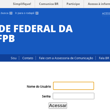
Simplifique!
Comunica BR
Participe
Acesso à infor
 a busca
3
Ir para o rodapé
4
ACESS
DE FEDERAL DA
FPB
Sisu
Contato
Fale com a Assessoria de Comunicação
Fala.BR
Nome do Usuário
Senha