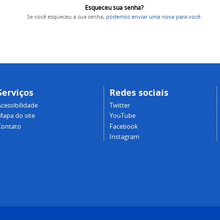
Esqueceu sua senha?
Se você esqueceu a sua senha,
podemos enviar uma nova para você
.
Serviços
Redes sociais
cessibilidade
Twitter
Mapa do site
YouTube
Contato
Facebook
Instagram