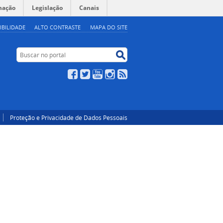
mação
Legislação
Canais
IBILIDADE
ALTO CONTRASTE
MAPA DO SITE
Buscar no portal
Buscar no portal
Facebook
Twitter
YouTube
Instagram
RSS
Proteção e Privacidade de Dados Pessoais