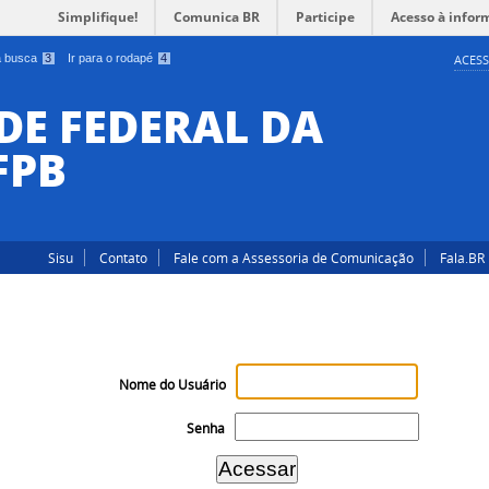
Simplifique!
Comunica BR
Participe
Acesso à infor
 a busca
3
Ir para o rodapé
4
ACESS
DE FEDERAL DA
FPB
Sisu
Contato
Fale com a Assessoria de Comunicação
Fala.BR
Nome do Usuário
Senha