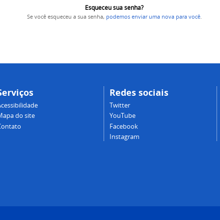
Esqueceu sua senha?
Se você esqueceu a sua senha,
podemos enviar uma nova para você
.
Serviços
Redes sociais
cessibilidade
Twitter
Mapa do site
YouTube
Contato
Facebook
Instagram