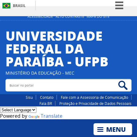
BRASIL
Simplifique!
ACESSIBILIDADE
ALTO CONTRASTE
MAPA DO SITE
Comunica BR
UNIVERSIDADE
Participe
FEDERAL DA
Acesso à informação
PARAÍBA - UFPB
Legislação
Canais
MINISTÉRIO DA EDUCAÇÃO - MEC
Buscar no portal
Bus
Sisu
Contato
Fale com a Assessoria de Comunicação
Fala.BR
Proteção e Privacidade de Dados Pessoais
Powered by
Translate