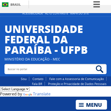
BRASIL
Simplifique!
ACESSIBILIDADE
ALTO CONTRASTE
MAPA DO SITE
Comunica BR
UNIVERSIDADE
Participe
FEDERAL DA
Acesso à informação
PARAÍBA - UFPB
Legislação
Canais
MINISTÉRIO DA EDUCAÇÃO - MEC
Buscar no portal
Bus
Sisu
Contato
Fale com a Assessoria de Comunicação
Fala.BR
Proteção e Privacidade de Dados Pessoais
Powered by
Translate