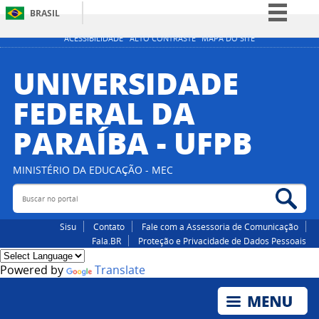
BRASIL
Simplifique!
ACESSIBILIDADE
ALTO CONTRASTE
MAPA DO SITE
Comunica BR
UNIVERSIDADE
Participe
FEDERAL DA
Acesso à informação
PARAÍBA - UFPB
Legislação
Canais
MINISTÉRIO DA EDUCAÇÃO - MEC
Buscar no portal
Bus
Sisu
Contato
Fale com a Assessoria de Comunicação
Fala.BR
Proteção e Privacidade de Dados Pessoais
Powered by
Translate