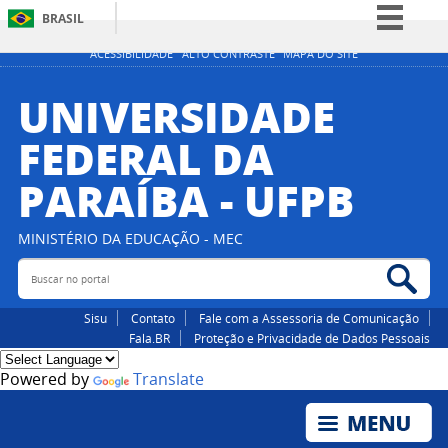
BRASIL
Simplifique!
ACESSIBILIDADE
ALTO CONTRASTE
MAPA DO SITE
Comunica BR
UNIVERSIDADE
Participe
FEDERAL DA
Acesso à informação
PARAÍBA - UFPB
Legislação
Canais
MINISTÉRIO DA EDUCAÇÃO - MEC
Buscar no portal
Bus
Sisu
Contato
Fale com a Assessoria de Comunicação
Fala.BR
Proteção e Privacidade de Dados Pessoais
Powered by
Translate