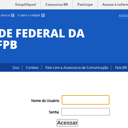
Simplifique!
Comunica BR
Participe
Acesso à infor
 a busca
3
Ir para o rodapé
4
ACESS
DE FEDERAL DA
FPB
Sisu
Contato
Fale com a Assessoria de Comunicação
Fala.BR
Nome do Usuário
Senha