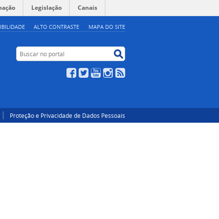
mação
Legislação
Canais
IBILIDADE
ALTO CONTRASTE
MAPA DO SITE
Buscar no portal
Buscar no portal
Facebook
Twitter
YouTube
Instagram
RSS
Proteção e Privacidade de Dados Pessoais