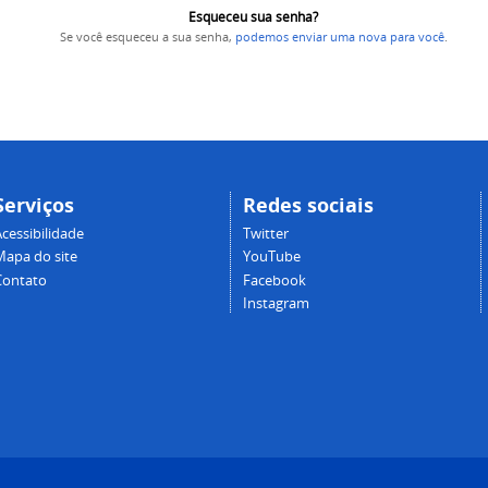
Esqueceu sua senha?
Se você esqueceu a sua senha,
podemos enviar uma nova para você
.
Serviços
Redes sociais
cessibilidade
Twitter
Mapa do site
YouTube
Contato
Facebook
Instagram