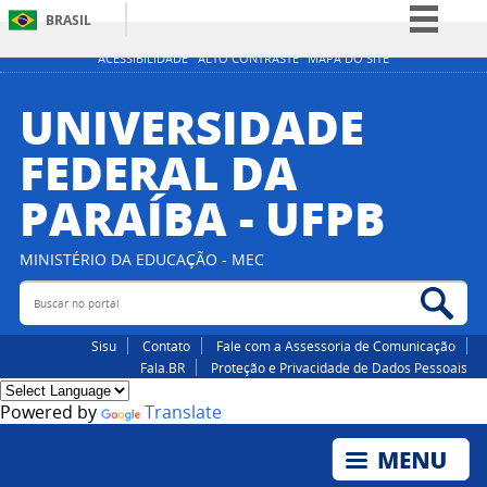
BRASIL
Simplifique!
ACESSIBILIDADE
ALTO CONTRASTE
MAPA DO SITE
Comunica BR
UNIVERSIDADE
Participe
FEDERAL DA
Acesso à informação
PARAÍBA - UFPB
Legislação
Canais
MINISTÉRIO DA EDUCAÇÃO - MEC
Buscar no portal
Bus
Sisu
Contato
Fale com a Assessoria de Comunicação
Fala.BR
Proteção e Privacidade de Dados Pessoais
Powered by
Translate