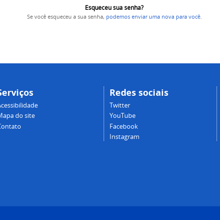
Esqueceu sua senha?
Se você esqueceu a sua senha,
podemos enviar uma nova para você
.
Serviços
Redes sociais
cessibilidade
Twitter
Mapa do site
YouTube
Contato
Facebook
Instagram