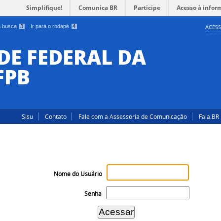
Simplifique!
Comunica BR
Participe
Acesso à infor
 a busca
3
Ir para o rodapé
4
ACESS
DE FEDERAL DA
FPB
Sisu
Contato
Fale com a Assessoria de Comunicação
Fala.BR
Nome do Usuário
Senha