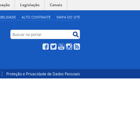
mação
Legislação
Canais
IBILIDADE
ALTO CONTRASTE
MAPA DO SITE
Buscar no portal
Buscar no portal
Facebook
Twitter
YouTube
Instagram
RSS
Proteção e Privacidade de Dados Pessoais