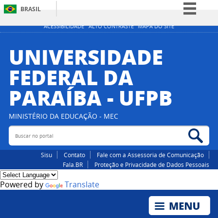
BRASIL
Simplifique!
ACESSIBILIDADE
ALTO CONTRASTE
MAPA DO SITE
Comunica BR
UNIVERSIDADE
Participe
FEDERAL DA
Acesso à informação
PARAÍBA - UFPB
Legislação
Canais
MINISTÉRIO DA EDUCAÇÃO - MEC
Buscar no portal
Bus
Sisu
Contato
Fale com a Assessoria de Comunicação
Fala.BR
Proteção e Privacidade de Dados Pessoais
Powered by
Translate