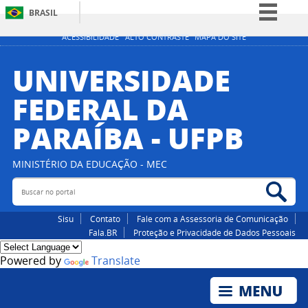
BRASIL
Simplifique!
ACESSIBILIDADE
ALTO CONTRASTE
MAPA DO SITE
Comunica BR
UNIVERSIDADE
Participe
FEDERAL DA
Acesso à informação
PARAÍBA - UFPB
Legislação
Canais
MINISTÉRIO DA EDUCAÇÃO - MEC
Buscar no portal
Bus
Sisu
Contato
Fale com a Assessoria de Comunicação
Fala.BR
Proteção e Privacidade de Dados Pessoais
Powered by
Translate