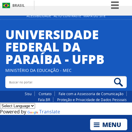
BRASIL
Simplifique!
ACESSIBILIDADE
ALTO CONTRASTE
MAPA DO SITE
Comunica BR
UNIVERSIDADE
Participe
FEDERAL DA
Acesso à informação
PARAÍBA - UFPB
Legislação
Canais
MINISTÉRIO DA EDUCAÇÃO - MEC
Buscar no portal
Bus
Sisu
Contato
Fale com a Assessoria de Comunicação
Fala.BR
Proteção e Privacidade de Dados Pessoais
Powered by
Translate