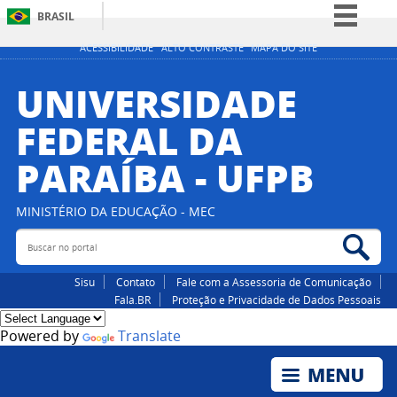
BRASIL
Simplifique!
ACESSIBILIDADE
ALTO CONTRASTE
MAPA DO SITE
Comunica BR
UNIVERSIDADE
Participe
FEDERAL DA
Acesso à informação
PARAÍBA - UFPB
Legislação
Canais
MINISTÉRIO DA EDUCAÇÃO - MEC
Buscar no portal
Bus
Sisu
Contato
Fale com a Assessoria de Comunicação
Fala.BR
Proteção e Privacidade de Dados Pessoais
Powered by
Translate