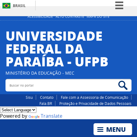
BRASIL
Simplifique!
ACESSIBILIDADE
ALTO CONTRASTE
MAPA DO SITE
Comunica BR
UNIVERSIDADE
Participe
FEDERAL DA
Acesso à informação
PARAÍBA - UFPB
Legislação
Canais
MINISTÉRIO DA EDUCAÇÃO - MEC
Buscar no portal
Bus
Sisu
Contato
Fale com a Assessoria de Comunicação
Fala.BR
Proteção e Privacidade de Dados Pessoais
Powered by
Translate