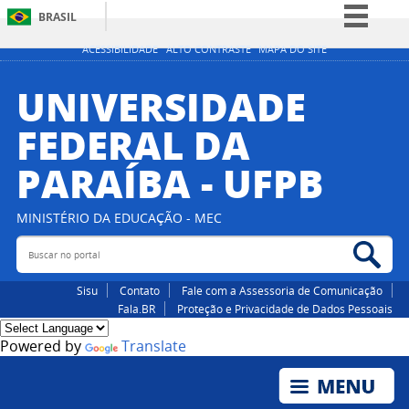
BRASIL
Simplifique!
ACESSIBILIDADE
ALTO CONTRASTE
MAPA DO SITE
Comunica BR
UNIVERSIDADE
Participe
FEDERAL DA
Acesso à informação
PARAÍBA - UFPB
Legislação
Canais
MINISTÉRIO DA EDUCAÇÃO - MEC
Buscar no portal
Bus
Sisu
Contato
Fale com a Assessoria de Comunicação
Fala.BR
Proteção e Privacidade de Dados Pessoais
Powered by
Translate