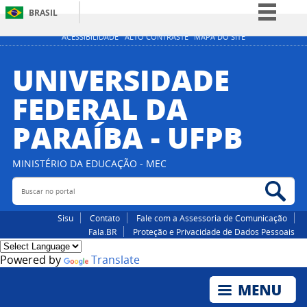
BRASIL
Simplifique!
ACESSIBILIDADE
ALTO CONTRASTE
MAPA DO SITE
Comunica BR
UNIVERSIDADE
Participe
FEDERAL DA
Acesso à informação
PARAÍBA - UFPB
Legislação
Canais
MINISTÉRIO DA EDUCAÇÃO - MEC
Buscar no portal
Bus
Sisu
Contato
Fale com a Assessoria de Comunicação
Fala.BR
Proteção e Privacidade de Dados Pessoais
Powered by
Translate