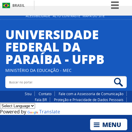
BRASIL
Simplifique!
ACESSIBILIDADE
ALTO CONTRASTE
MAPA DO SITE
Comunica BR
UNIVERSIDADE
Participe
FEDERAL DA
Acesso à informação
PARAÍBA - UFPB
Legislação
Canais
MINISTÉRIO DA EDUCAÇÃO - MEC
Buscar no portal
Bus
Sisu
Contato
Fale com a Assessoria de Comunicação
Fala.BR
Proteção e Privacidade de Dados Pessoais
Powered by
Translate