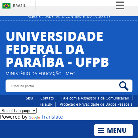
BRASIL
Simplifique!
ACESSIBILIDADE
ALTO CONTRASTE
MAPA DO SITE
Comunica BR
UNIVERSIDADE
Participe
FEDERAL DA
Acesso à informação
PARAÍBA - UFPB
Legislação
Canais
MINISTÉRIO DA EDUCAÇÃO - MEC
Buscar no portal
Bus
Sisu
Contato
Fale com a Assessoria de Comunicação
Fala.BR
Proteção e Privacidade de Dados Pessoais
Powered by
Translate