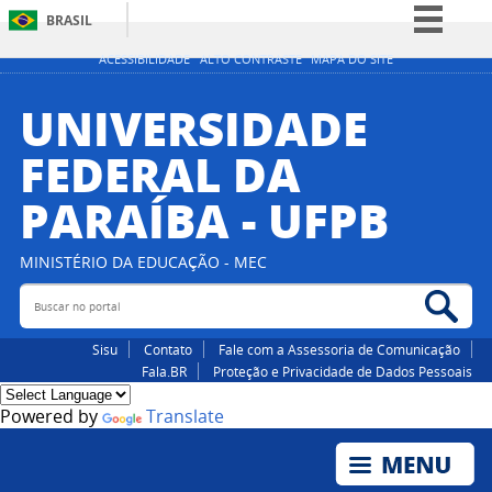
BRASIL
Simplifique!
ACESSIBILIDADE
ALTO CONTRASTE
MAPA DO SITE
Comunica BR
UNIVERSIDADE
Participe
FEDERAL DA
Acesso à informação
PARAÍBA - UFPB
Legislação
Canais
MINISTÉRIO DA EDUCAÇÃO - MEC
Buscar no portal
Bus
Sisu
Contato
Fale com a Assessoria de Comunicação
Fala.BR
Proteção e Privacidade de Dados Pessoais
Powered by
Translate