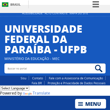
BRASIL
Simplifique!
ACESSIBILIDADE
ALTO CONTRASTE
MAPA DO SITE
Comunica BR
UNIVERSIDADE
Participe
FEDERAL DA
Acesso à informação
PARAÍBA - UFPB
Legislação
Canais
MINISTÉRIO DA EDUCAÇÃO - MEC
Buscar no portal
Bus
Sisu
Contato
Fale com a Assessoria de Comunicação
Fala.BR
Proteção e Privacidade de Dados Pessoais
Powered by
Translate