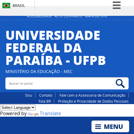
BRASIL
Simplifique!
ACESSIBILIDADE
ALTO CONTRASTE
MAPA DO SITE
Comunica BR
UNIVERSIDADE
Participe
FEDERAL DA
Acesso à informação
PARAÍBA - UFPB
Legislação
Canais
MINISTÉRIO DA EDUCAÇÃO - MEC
Buscar no portal
Bus
Sisu
Contato
Fale com a Assessoria de Comunicação
Fala.BR
Proteção e Privacidade de Dados Pessoais
Powered by
Translate