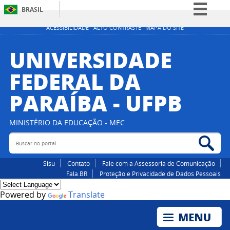
BRASIL
Simplifique!
ACESSIBILIDADE
ALTO CONTRASTE
MAPA DO SITE
Comunica BR
UNIVERSIDADE
Participe
FEDERAL DA
Acesso à informação
PARAÍBA - UFPB
Legislação
Canais
MINISTÉRIO DA EDUCAÇÃO - MEC
Buscar no portal
Bus
Sisu
Contato
Fale com a Assessoria de Comunicação
Fala.BR
Proteção e Privacidade de Dados Pessoais
Powered by
Translate