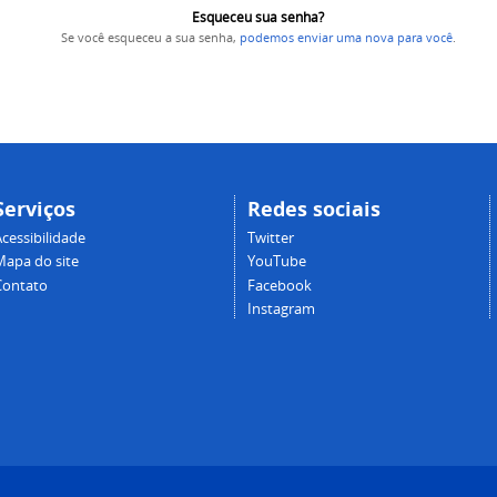
Esqueceu sua senha?
Se você esqueceu a sua senha,
podemos enviar uma nova para você
.
Serviços
Redes sociais
cessibilidade
Twitter
Mapa do site
YouTube
Contato
Facebook
Instagram