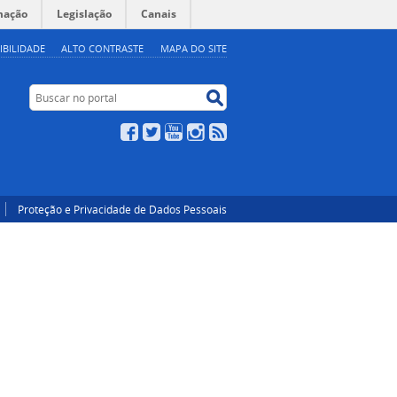
mação
Legislação
Canais
IBILIDADE
ALTO CONTRASTE
MAPA DO SITE
Buscar no portal
Buscar no portal
Facebook
Twitter
YouTube
Instagram
RSS
Proteção e Privacidade de Dados Pessoais