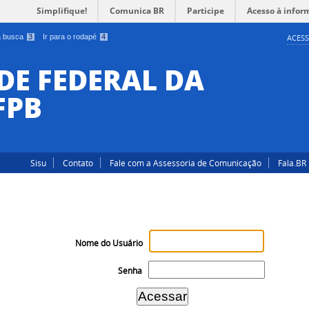
Simplifique!
Comunica BR
Participe
Acesso à infor
 a busca
3
Ir para o rodapé
4
ACESS
DE FEDERAL DA
FPB
Sisu
Contato
Fale com a Assessoria de Comunicação
Fala.BR
Nome do Usuário
Senha