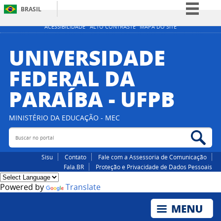
BRASIL
Simplifique!
ACESSIBILIDADE
ALTO CONTRASTE
MAPA DO SITE
Comunica BR
UNIVERSIDADE
Participe
FEDERAL DA
Acesso à informação
PARAÍBA - UFPB
Legislação
Canais
MINISTÉRIO DA EDUCAÇÃO - MEC
Buscar no portal
Bus
Sisu
Contato
Fale com a Assessoria de Comunicação
Fala.BR
Proteção e Privacidade de Dados Pessoais
Powered by
Translate