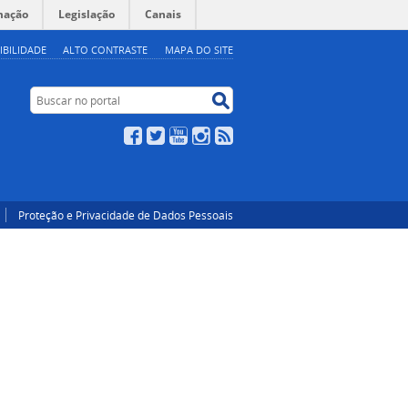
mação
Legislação
Canais
IBILIDADE
ALTO CONTRASTE
MAPA DO SITE
Buscar no portal
Buscar no portal
Facebook
Twitter
YouTube
Instagram
RSS
Proteção e Privacidade de Dados Pessoais