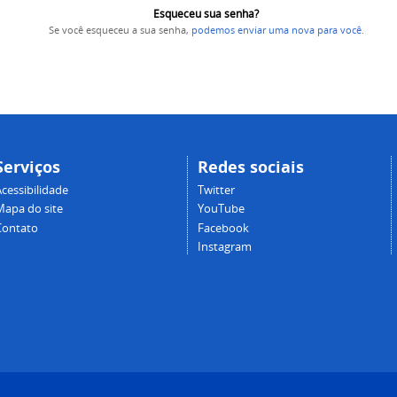
Esqueceu sua senha?
Se você esqueceu a sua senha,
podemos enviar uma nova para você
.
Serviços
Redes sociais
cessibilidade
Twitter
Mapa do site
YouTube
Contato
Facebook
Instagram