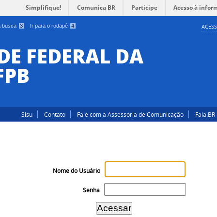
Simplifique!
Comunica BR
Participe
Acesso à infor
 a busca
3
Ir para o rodapé
4
ACESS
DE FEDERAL DA
FPB
Sisu
Contato
Fale com a Assessoria de Comunicação
Fala.BR
Nome do Usuário
Senha