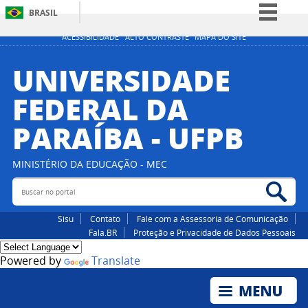
BRASIL
Simplifique!
ACESSIBILIDADE
ALTO CONTRASTE
MAPA DO SITE
Comunica BR
UNIVERSIDADE
Participe
FEDERAL DA
Acesso à informação
PARAÍBA - UFPB
Legislação
Canais
MINISTÉRIO DA EDUCAÇÃO - MEC
Buscar no portal
Bus
Sisu
Contato
Fale com a Assessoria de Comunicação
Fala.BR
Proteção e Privacidade de Dados Pessoais
Powered by
Translate