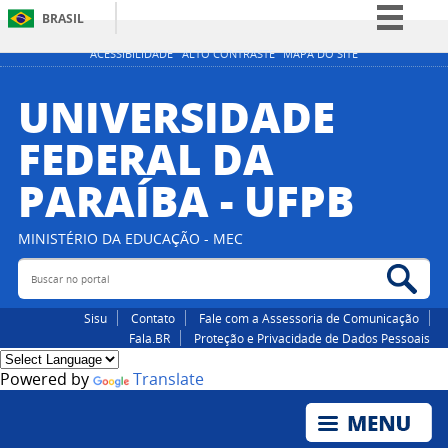
BRASIL
Simplifique!
ACESSIBILIDADE
ALTO CONTRASTE
MAPA DO SITE
Comunica BR
UNIVERSIDADE
Participe
FEDERAL DA
Acesso à informação
PARAÍBA - UFPB
Legislação
Canais
MINISTÉRIO DA EDUCAÇÃO - MEC
Buscar no portal
Bus
Sisu
Contato
Fale com a Assessoria de Comunicação
Fala.BR
Proteção e Privacidade de Dados Pessoais
Powered by
Translate