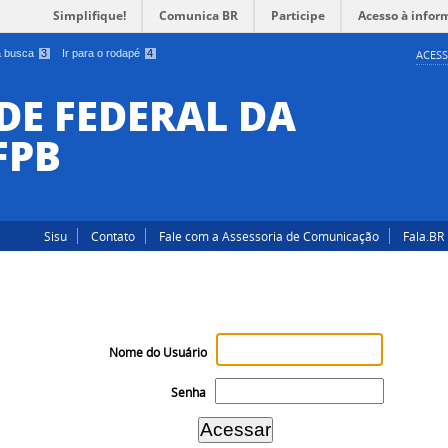
Simplifique!
Comunica BR
Participe
Acesso à infor
 a busca
3
Ir para o rodapé
4
ACESS
DE FEDERAL DA
FPB
Sisu
Contato
Fale com a Assessoria de Comunicação
Fala.BR
Nome do Usuário
Senha