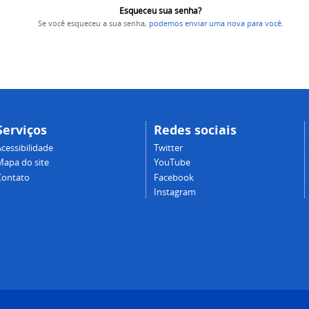
Esqueceu sua senha?
Se você esqueceu a sua senha,
podemos enviar uma nova para você
.
Serviços
Redes sociais
cessibilidade
Twitter
Mapa do site
YouTube
Contato
Facebook
Instagram