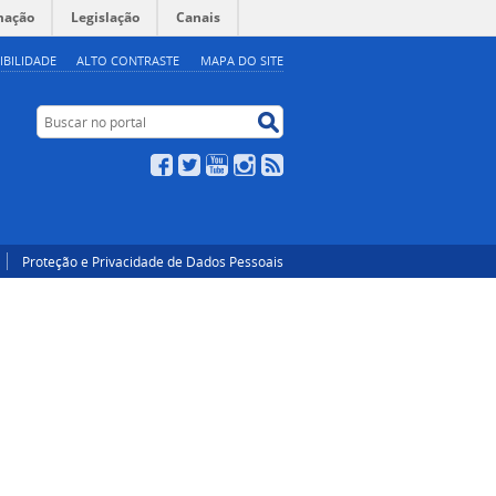
mação
Legislação
Canais
IBILIDADE
ALTO CONTRASTE
MAPA DO SITE
Buscar no portal
Buscar no portal
Facebook
Twitter
YouTube
Instagram
RSS
Proteção e Privacidade de Dados Pessoais