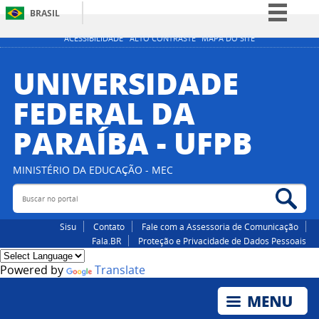
BRASIL
Simplifique!
ACESSIBILIDADE
ALTO CONTRASTE
MAPA DO SITE
Comunica BR
UNIVERSIDADE
Participe
FEDERAL DA
Acesso à informação
PARAÍBA - UFPB
Legislação
Canais
MINISTÉRIO DA EDUCAÇÃO - MEC
Buscar no portal
Bus
Sisu
Contato
Fale com a Assessoria de Comunicação
Fala.BR
Proteção e Privacidade de Dados Pessoais
Powered by
Translate