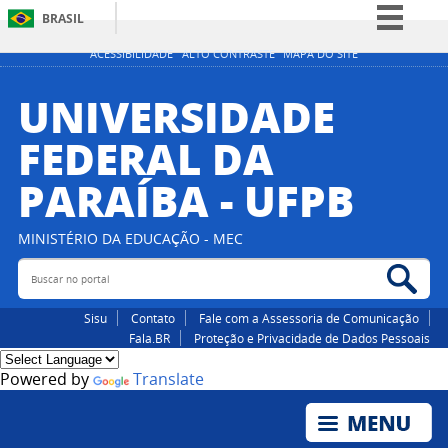
BRASIL
Simplifique!
ACESSIBILIDADE
ALTO CONTRASTE
MAPA DO SITE
Comunica BR
UNIVERSIDADE
Participe
FEDERAL DA
Acesso à informação
PARAÍBA - UFPB
Legislação
Canais
MINISTÉRIO DA EDUCAÇÃO - MEC
Buscar no portal
Bus
Sisu
Contato
Fale com a Assessoria de Comunicação
Fala.BR
Proteção e Privacidade de Dados Pessoais
Powered by
Translate