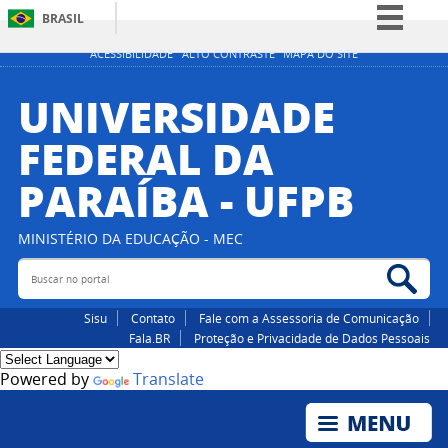
BRASIL
Simplifique!
ACESSIBILIDADE
ALTO CONTRASTE
MAPA DO SITE
Comunica BR
UNIVERSIDADE
Participe
FEDERAL DA
Acesso à informação
PARAÍBA - UFPB
Legislação
Canais
MINISTÉRIO DA EDUCAÇÃO - MEC
Buscar no portal
Bus
Sisu
Contato
Fale com a Assessoria de Comunicação
Fala.BR
Proteção e Privacidade de Dados Pessoais
Powered by
Translate